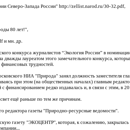
Северо-Запада России" http://zellist.narod.ru/30-32.pdf,
ды 80 лет!",
f и мн. др.
йского конкурса журналистов “Экология России” в номинаци
ыла дважды лауреатом этого замечательного конкурса, которы
 финансовых трудностей.
сковского НИА "Природа" занял должность заместителя гла
ваясь при этом (на общественных началах) главным редакто
й с финансированием редко издавалась и, в связи с этим, в 2
 свет ещё раньше по тем же причинам.
го редактора газеты "Природно-ресурсные ведомости".
скую газету "ЭКОЦЕНТР", которая, к сожалению, закрылась
мпании...