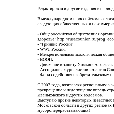
Редактировал и другие издания в период
В международном и российском экологич
следующих общественных и некоммерче
- Общероссийская общественная организ
здоровье" http://rusecounion.ru/prog_e
- "Гринпис России",
- WWF России,
- Межрегиональная экологическая общес
- ВООП,
- Движение в защиту Химкинского леса,
- Ассоциация журналистов-экологов Со
- Фонд содействия изобретательскому 
С 2007 года, возглавляя региональную 
прекращение и недопущение впредь стр
Иваньковского и других водоёмов.
Выступаю против некоторых известных м
Московской области и других регионах 
мусороперерабатывающих!