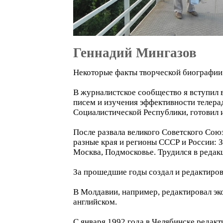
Геннадий Мингазов
Некоторые факты творческой биографии
В журналистское сообщество я вступил в
писем и изучения эффективности телер
Социалистической Республики, готовил и
После развала великого Советского Союз
разные края и регионы СССР и России: 
Москва, Подмосковье. Трудился в редак
За прошедшие годы создал и редактиров
В Молдавии, например, редактировал эко
английском.
С января 1992 года в Челябинске редак