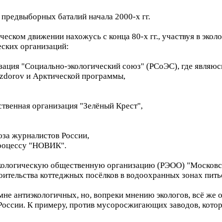
 предвыборных баталий начала 2000-х гг.
еском движении нахожусь с конца 80-х гг., участвуя в экол
ских организаций:
ация "Социально-экологический союз" (РСоЭС), где являюс
cozdorov и Арктической программы,
твенная организация "Зелёный Крест",
юза журналистов России,
процессу "НОВИК".
экологическую общественную организацию (РЭОО) "Московск
оительства коттеджных посёлков в водоохранных зонах пит
не антиэкологичных, но, вопреки мнению экологов, всё же 
России. К примеру, против мусоросжигающих заводов, кото