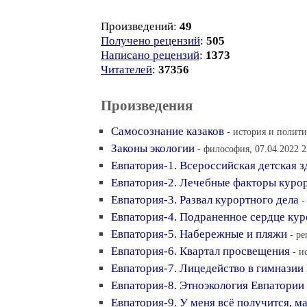
Произведений:
49
Получено рецензий
:
505
Написано рецензий
:
1373
Читателей
:
37356
Произведения
Самосознание казаков
- история и полити
Законы экологии
- философия, 07.04.2022 2
Евпатория-1. Всероссийская детская 
Eвпатория-2. Лечебные факторы куро
Евпатория-3. Развал курортного дела
-
Евпатория-4. Подраненное сердце кур
Евпатория-5. Набережные и пляжи
- р
Евпатория-6. Квартал просвещения
- и
Евпатория-7. Лицедейство в гимназии
Евпатория-8. Этноэкология Евпатории
Евпатория-9. У меня всё получится, м