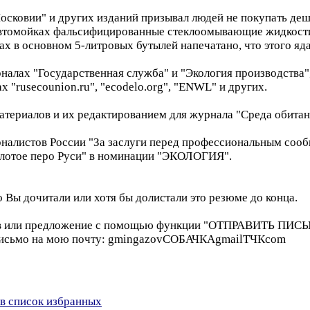
осковии" и других изданий призывал людей не покупать де
 автомойках фальсифицированные стеклоомывающие жидкости
ах в основном 5-литровых бутылей напечатано, что этого яда 
алах "Государственная служба" и "Экология производства"
х "rusecounion.ru", "ecodelo.org", "ENWL" и других.
териалов и их редактированием для журнала "Среда обитан
алистов России "За заслуги перед профессиональным сооб
олотое перо Руси" в номинации "ЭКОЛОГИЯ".
 Вы дочитали или хотя бы долистали это резюме до конца.
зыв или предложение с помощью функции "ОТПРАВИТЬ ПИС
е письмо на мою почту: gmingazovСОБАЧКАgmailТЧКcom
в список избранных