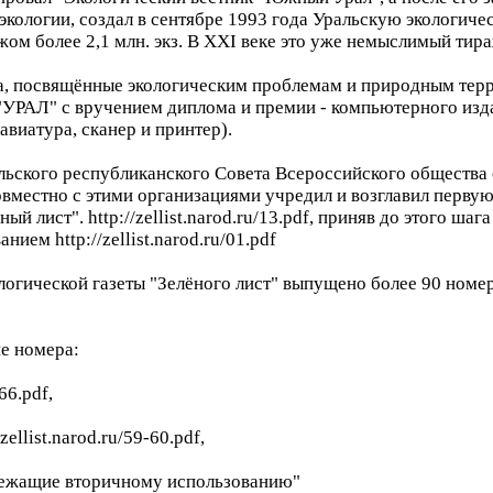
кологии, создал в сентябре 1993 года Уральскую экологичес
ом более 2,1 млн. экз. В XXI веке это уже немыслимый тира
а, посвящённые экологическим проблемам и природным терр
т "УРАЛ" с вручением диплома и премии - компьютерного изд
авиатура, сканер и принтер).
льского республиканского Совета Всероссийского общества
совместно с этими организациями учредил и возглавил перву
ный лист". http://zellist.narod.ru/13.pdf, приняв до этого ша
нием http://zellist.narod.ru/01.pdf
ологической газеты "Зелёного лист" выпущено более 90 номе
е номера:
66.pdf,
ist.narod.ru/59-60.pdf,
ащие вторичному использованию"