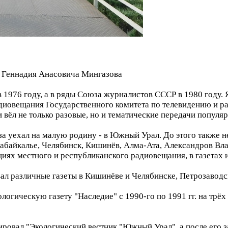
 Геннадия Анасовича Мингазова
 1976 году, а в ряды Союза журналистов СССР в 1980 году. 
адиовещания Государственного комитета по телевидению и 
 вёл не только разовые, но и тематические передачи популяр
а уехал на малую родину - в Южный Урал. До этого также не
Забайкалье, Челябинск, Кишинёв, Алма-Ата, Александров Вл
циях местного и республиканского радиовещания, в газетах 
ал различные газеты в Кишинёве и Челябинске, Петрозаводс
логическую газету "Наследие" с 1990-го по 1991 гг. на трёх
тировал "Экологический вестник "Южный Урал", а после его