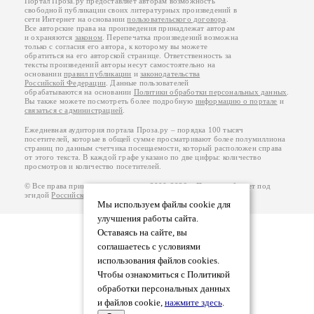
Портал Проза.ру предоставляет авторам возможность
свободной публикации своих литературных произведений в
сети Интернет на основании
пользовательского договора
.
Все авторские права на произведения принадлежат авторам
и охраняются
законом
. Перепечатка произведений возможна
только с согласия его автора, к которому вы можете
обратиться на его авторской странице. Ответственность за
тексты произведений авторы несут самостоятельно на
основании
правил публикации
и
законодательства
Российской Федерации
. Данные пользователей
обрабатываются на основании
Политики обработки персональных данных
.
Вы также можете посмотреть более подробную
информацию о портале
и
связаться с администрацией
.
Ежедневная аудитория портала Проза.ру – порядка 100 тысяч
посетителей, которые в общей сумме просматривают более полумиллиона
страниц по данным счетчика посещаемости, который расположен справа
от этого текста. В каждой графе указано по две цифры: количество
просмотров и количество посетителей.
© Все права принадлежат авторам, 2000-2026. Портал работает под
эгидой
Российского союза писателей
.
18+
Мы используем файлы cookie для
улучшения работы сайта.
Оставаясь на сайте, вы
соглашаетесь с условиями
использования файлов cookies.
Чтобы ознакомиться с Политикой
обработки персональных данных
и файлов cookie,
нажмите здесь
.