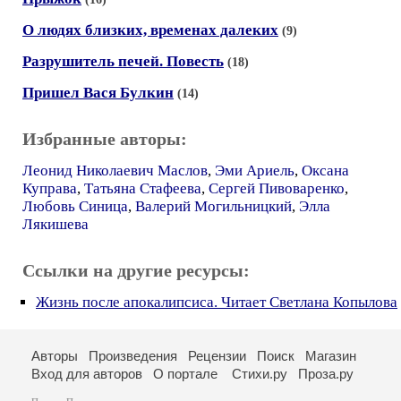
О людях близких, временах далеких
(9)
Разрушитель печей. Повесть
(18)
Пришел Вася Булкин
(14)
Избранные авторы:
Леонид Николаевич Маслов
,
Эми Ариель
,
Оксана
Куправа
,
Татьяна Стафеева
,
Сергей Пивоваренко
,
Любовь Синица
,
Валерий Могильницкий
,
Элла
Лякишева
Ссылки на другие ресурсы:
Жизнь после апокалипсиса. Читает Светлана Копылова
Авторы
Произведения
Рецензии
Поиск
Магазин
Вход для авторов
О портале
Стихи.ру
Проза.ру