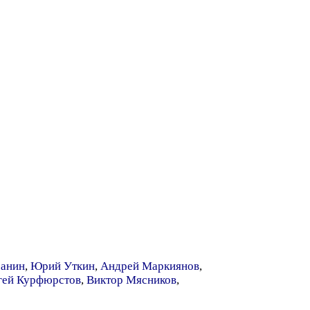
банин
,
Юрий Уткин
,
Андрей Маркиянов
,
гей Курфюрстов
,
Виктор Мясников
,