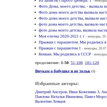
Из записок старого тренера. 1
- мемуары
Фото Дома, моего детства, - вызвала н
Фото дома моего детства вызвала наст
Фото дома моего детства, вызвало нас
фото дома моего детства, вызвало нас
фото дома моего детсва, вызвала наст
Моя елочка 2020-2021 г. г
- мемуары, 29.
Прыжки с парашютом. Мы родились в
Прыжки с парашютом 1
- мемуары, 28.07
Коньки. Мы родились в СССР
- мемуары,
продолжение:
1-50
51-100
101-120
Внукам о бабущке и не тольк
(1)
Избранные авторы:
Дмитрий Ансеров
,
Иван Кожемяко 3
,
Ан
Павлова Наталья Ивановна
,
Павел Моро
Валентин Левцов