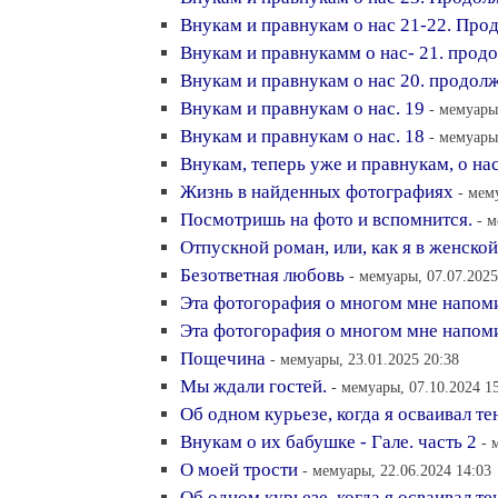
Внукам и правнукам о нас 21-22. Про
Внукам и правнукамм о нас- 21. прод
Внукам и правнукам о нас 20. продол
Внукам и правнукам о нас. 19
- мемуары
Внукам и правнукам о нас. 18
- мемуары
Внукам, теперь уже и правнукам, о нас
Жизнь в найденных фотографиях
- мем
Посмотришь на фото и вспомнится.
- м
Отпускной роман, или, как я в женско
Безответная любовь
- мемуары, 07.07.2025
Эта фотогорафия о многом мне напом
Эта фотогорафия о многом мне напом
Пощечина
- мемуары, 23.01.2025 20:38
Мы ждали гостей.
- мемуары, 07.10.2024 1
Об одном курьезе, когда я осваивал те
Внукам о их бабушке - Гале. часть 2
- 
О моей трости
- мемуары, 22.06.2024 14:03
Об одном курьезе, когда я осваивал те