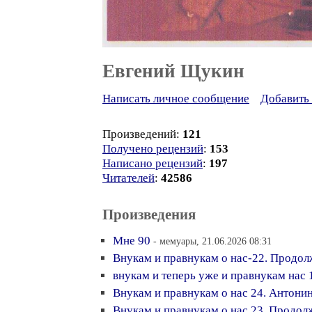
Евгений Щукин
Написать личное сообщение
Добавить 
Произведений:
121
Получено рецензий
:
153
Написано рецензий
:
197
Читателей
:
42586
Произведения
Мне 90
- мемуары, 21.06.2026 08:31
Внукам и правнукам о нас-22. Продол
внукам и теперь уже и правнукам нас 
Внукам и правнукам о нас 24. Антон
Внукам и правнукам о нас 23. Продол