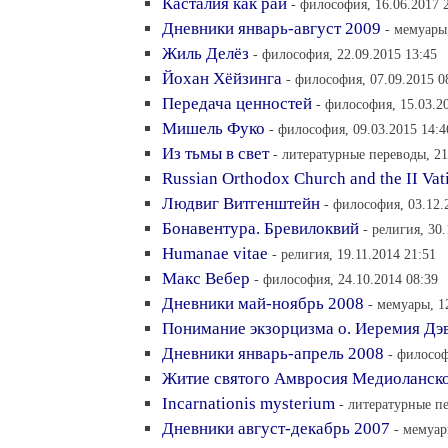
Касталия как рай
- философия, 16.06.2017 
Дневники январь-август 2009
- мемуары,
Жиль Делёз
- философия, 22.09.2015 13:45
Йохан Хёйзинга
- философия, 07.09.2015 0
Передача ценностей
- философия, 15.03.2
Мишель Фуко
- философия, 09.03.2015 14:4
Из тьмы в свет
- литературные переводы, 21
Russian Orthodox Church and the II Vat
Людвиг Витгенштейн
- философия, 03.12.
Бонавентура. Бревилоквий
- религия, 30
Humanae vitae
- религия, 19.11.2014 21:51
Макс Вебер
- философия, 24.10.2014 08:39
Дневники май-ноябрь 2008
- мемуары, 1
Понимание экзорцизма о. Иеремия Дэ
Дневники январь-апрель 2008
- философ
Житие святого Амвросия Медиоланск
Incarnationis mysterium
- литературные пе
Дневники август-декабрь 2007
- мемуар