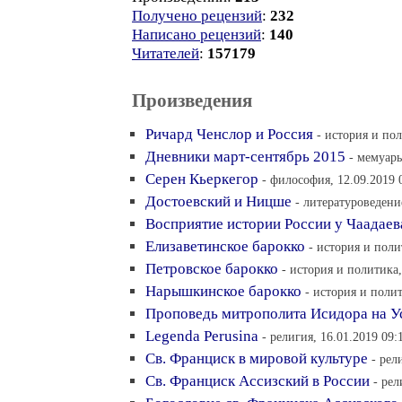
Получено рецензий
:
232
Написано рецензий
:
140
Читателей
:
157179
Произведения
Ричард Ченслор и Россия
- история и пол
Дневники март-сентябрь 2015
- мемуары
Серен Кьеркегор
- философия, 12.09.2019 
Достоевский и Ницше
- литературоведени
Восприятие истории России у Чаадае
Елизаветинское барокко
- история и поли
Петровское барокко
- история и политика,
Нарышкинское барокко
- история и полит
Проповедь митрополита Исидора на У
Legenda Perusina
- религия, 16.01.2019 09:
Св. Франциск в мировой культуре
- рел
Св. Франциск Ассизский в России
- рел