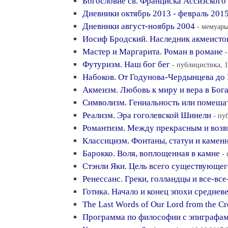
Богословие св. Франциска Ассизского
Дневники октябрь 2013 - февраль 201
Дневники август-ноябрь 2004
- мемуары
Иосиф Бродский. Наследник акмеисто
Мастер и Маргарита. Роман в романе
Футуризм. Наш бог бег
- публицистика, 1
Набоков. От Годунова-Чердынцева до
Акмеизм. Любовь к миру и вера в Бог
Символизм. Гениальность или помеша
Реализм. Эра гоголевской Шинели
- пу
Романтизм. Между прекрасным и во
Классицизм. Фонтаны, статуи и камен
Барокко. Воля, воплощенная в камне
-
Стэнли Яки. Цель всего существующег
Ренессанс. Греки, голландцы и все-все
Готика. Начало и конец эпохи среднев
The Last Words of Our Lord from the Cr
Программа по философии с эпиграфа