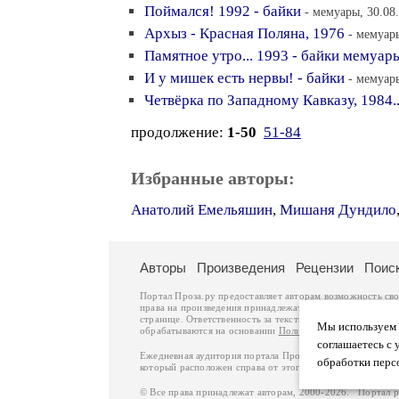
Поймался! 1992 - байки
- мемуары, 30.08
Архыз - Красная Поляна, 1976
- мемуары
Памятное утро... 1993 - байки мемуар
И у мишек есть нервы! - байки
- мемуары
Четвёрка по Западному Кавказу, 1984..
продолжение:
1-50
51-84
Избранные авторы:
Анатолий Емельяшин
,
Мишаня Дундило
Авторы
Произведения
Рецензии
Поис
Портал Проза.ру предоставляет авторам возможность св
права на произведения принадлежат авторам и охраняют
странице. Ответственность за тексты произведений авто
Мы используем ф
обрабатываются на основании
Политики обработки перс
соглашаетесь с 
Ежедневная аудитория портала Проза.ру – порядка 100 
обработки перс
который расположен справа от этого текста. В каждой гр
© Все права принадлежат авторам, 2000-2026. Портал 