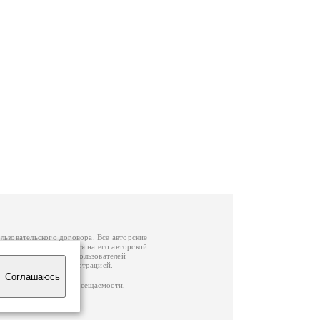
льзовательского договора
. Все авторские
у вы можете обратиться на его авторской
й Федерации
. Данные пользователей
е
и
связаться с администрацией
.
Соглашаюсь
по данным счетчика посещаемости,