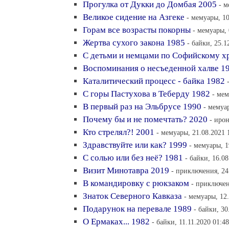
Прогулка от Дукки до Домбая 2005
- м
Великое сидение на Азгеке
- мемуары, 10
Горам все возрасты покорны
- мемуары, 
Жертва сухого закона 1985
- байки, 25.1
С детьми и немцами по Софийскому х
Воспоминания о несъеденной халве 1
Каталитический процесс - байка 1982
С горы Пастухова в Теберду 1982
- мем
В первый раз на Эльбрусе 1990
- мемуа
Почему бы и не помечтать? 2020
- ирон
Кто стрелял?! 2001
- мемуары, 21.08.2021 
Здравствуйте или как? 1999
- мемуары, 1
С солью или без неё? 1981
- байки, 16.08
Визит Минотавра 2019
- приключения, 24
В командировку с рюкзаком
- приключен
Знаток Северного Кавказа
- мемуары, 12.
Подарунок на перевале 1989
- байки, 30
О Ермаках... 1982
- байки, 11.11.2020 01:48