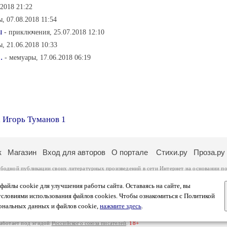
.2018 21:22
, 07.08.2018 11:54
ы
- приключения, 25.07.2018 12:10
, 21.06.2018 10:33
.
- мемуары, 17.06.2018 06:19
,
Игорь Туманов 1
к
Магазин
Вход для авторов
О портале
Стихи.ру
Проза.ру
ободной публикации своих литературных произведений в сети Интернет на основании
по
ся
законом
. Перепечатка произведений возможна только с согласия его автора, к котором
ры несут самостоятельно на основании
правил публикации
и
законодательства Российско
айлы cookie для улучшения работы сайта. Оставаясь на сайте, вы
ональных данных
. Вы также можете посмотреть более подробную
информацию о портал
условиями использования файлов cookies. Чтобы ознакомиться с Политикой
тысяч посетителей, которые в общей сумме просматривают более полумиллиона страниц 
ональных данных и файлов cookie,
нажмите здесь
.
афе указано по две цифры: количество просмотров и количество посетителей.
работает под эгидой
Российского союза писателей
.
18+