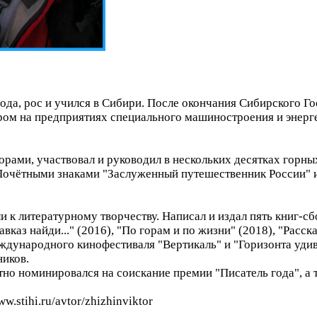
года, рос и учился в Сибири. После окончания Сибирского Г
ором на предприятиях специального машиностроения и энерге
горами, участвовал и руководил в нескольких десятках горны
Почётными знаками "Заслуженный путешественник России" и 
 к литературному творчеству. Написал и издал пять книг-сбо
авказ найди..." (2016), "По горам и по жизни" (2018), "Расск
еждународного кинофестиваля "Вертикаль" и "Горизонта уди
ников.
тно номинировался на соискание премии "Писатель года", а т
w.stihi.ru/avtor/zhizhinviktor