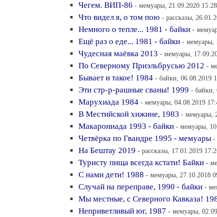
Чегем. ВИП-86
- мемуары, 21.09.2020 15:28
Что видел я, о том пою
- рассказы, 26.01.
Немного о тепле... 1981 - байки
- мемуар
Ещё раз о еде... 1981 - байки
- мемуары, 
Чудесная маёвка 2013
- мемуары, 17.09.2
По Северному Приэльбрусью 2012
- м
Бывает и такое! 1984
- байки, 06.08.2019 
Эти стр-р-рашные сваны! 1999
- байки,
Марухиада 1984
- мемуары, 04.08.2019 17:
В Местийской хижине, 1983
- мемуары, 
Макарониада 1993 - байки
- мемуары, 10
Четвёрка по Гвандре 1995 - мемуары
-
На Бештау 2019
- рассказы, 17.01.2019 17:2
Туристу пища всегда кстати! Байки
- м
С нами дети! 1988
- мемуары, 27.10.2018 0
Случай на переправе, 1990 - байки
- ме
Мы местные, с Северного Кавказа! 19
Неприветливый юг, 1987
- мемуары, 02.09