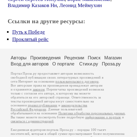
Владимир Казаков Нн
,
Леонид Меймухин
Ссылки на другие ресурсы:
Путь к Победе
Проклятый рейс
Авторы
Произведения
Рецензии
Поиск
Магазин
Вход для авторов
О портале
Стихи.ру
Проза.ру
Портал Проза.ру предоставляет авторам возможность
свободной публикации своих литературных произведений в
сети Интернет на основании
пользовательского договора
.
Все авторские права на произведения принадлежат авторам
и охраняются
законом
. Перепечатка произведений возможна
только с согласия его автора, к которому вы можете
обратиться на его авторской странице. Ответственность за
тексты произведений авторы несут самостоятельно на
основании
правил публикации
и
законодательства
Российской Федерации
. Данные пользователей
обрабатываются на основании
Политики обработки персональных данных
.
Вы также можете посмотреть более подробную
информацию о портале
и
связаться с администрацией
.
Ежедневная аудитория портала Проза.ру – порядка 100 тысяч
посетителей, которые в общей сумме просматривают более полумиллиона