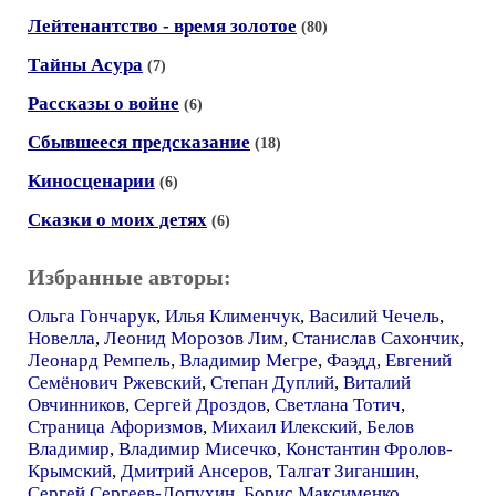
Лейтенантство - время золотое
(80)
Тайны Асура
(7)
Рассказы о войне
(6)
Сбывшееся предсказание
(18)
Киносценарии
(6)
Сказки о моих детях
(6)
Избранные авторы:
Ольга Гончарук
,
Илья Клименчук
,
Василий Чечель
,
Новелла
,
Леонид Морозов Лим
,
Станислав Сахончик
,
Леонард Ремпель
,
Владимир Мегре
,
Фаэдд
,
Евгений
Семёнович Ржевский
,
Степан Дуплий
,
Виталий
Овчинников
,
Сергей Дроздов
,
Светлана Тотич
,
Страница Афоризмов
,
Михаил Илекский
,
Белов
Владимир
,
Владимир Мисечко
,
Константин Фролов-
Крымский
,
Дмитрий Ансеров
,
Талгат Зиганшин
,
Сергей Сергеев-Лопухин
,
Борис Максименко
,