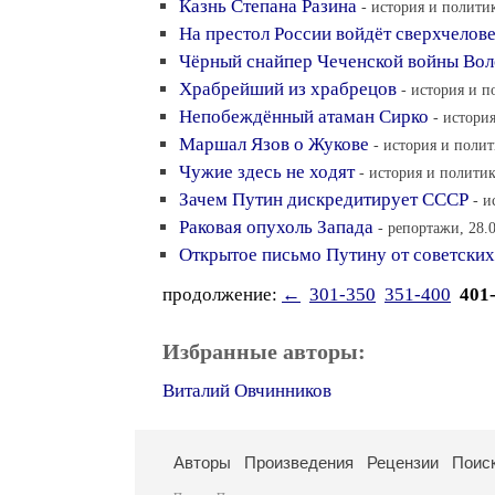
Казнь Степана Разина
- история и политик
На престол России войдёт сверхчелов
Чёрный снайпер Чеченской войны Вол
Храбрейший из храбрецов
- история и п
Непобеждённый атаман Сирко
- истори
Маршал Язов о Жукове
- история и полит
Чужие здесь не ходят
- история и политик
Зачем Путин дискредитирует СССР
- и
Раковая опухоль Запада
- репортажи, 28.
Открытое письмо Путину от советских
продолжение:
←
301-350
351-400
401
Избранные авторы:
Виталий Овчинников
Авторы
Произведения
Рецензии
Поис