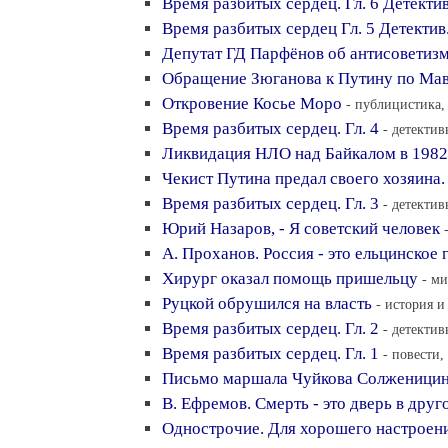
Время разбитых сердец. Гл. 6 Детекти
Время разбитых сердец Гл. 5 Детектив
Депутат ГД Парфёнов об антисоветизм
Обращение Зюганова к Путину по Ма
Откровение Косье Моро
- публицистика, 
Время разбитых сердец. Гл. 4
- детектив
Ликвидация НЛО над Байкалом в 1982
Чекист Путина предал своего хозяина.
Время разбитых сердец. Гл. 3
- детектив
Юрий Назаров, - Я советский человек
А. Проханов. Россия - это ельцинское 
Хирург оказал помощь пришельцу
- ми
Руцкой обрушился на власть
- история и
Время разбитых сердец. Гл. 2
- детектив
Время разбитых сердец. Гл. 1
- повести,
Письмо маршала Чуйкова Солженици
В. Ефремов. Смерть - это дверь в друг
Однострочие. Для хорошего настроен