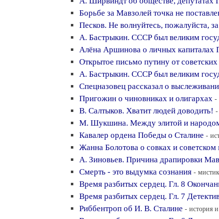
А. Ширвиндт об обществе, депутатах 
Борьбе за Мавзолей точка не поставле
Песков. Не волнуйтесь, пожалуйста, з
А. Бастрыкин. СССР был великим госу
Алёна Аршинова о личных капиталах 
Открытое письмо путину от советских
А. Бастрыкин. СССР был великим госу
Спецназовец рассказал о выслеживани
Пригожин о чиновниках и олигархах
-
В. Салтыков. Хватит людей доводить!
-
М. Шукшина. Между элитой и народом
Кавалер ордена Победы о Сталине
- ис
Жанна Болотова о совках и советском
А. Зиновьев. Причина драпировки Ма
Смерть - это выдумка сознания
- мистик
Время разбитых сердец. Гл. 8 Окончан
Время разбитых сердец. Гл. 7 Детектив
Риббентроп об И. В. Сталине
- история и