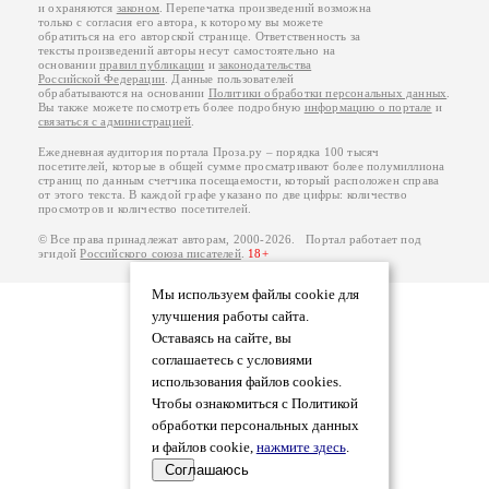
и охраняются
законом
. Перепечатка произведений возможна
только с согласия его автора, к которому вы можете
обратиться на его авторской странице. Ответственность за
тексты произведений авторы несут самостоятельно на
основании
правил публикации
и
законодательства
Российской Федерации
. Данные пользователей
обрабатываются на основании
Политики обработки персональных данных
.
Вы также можете посмотреть более подробную
информацию о портале
и
связаться с администрацией
.
Ежедневная аудитория портала Проза.ру – порядка 100 тысяч
посетителей, которые в общей сумме просматривают более полумиллиона
страниц по данным счетчика посещаемости, который расположен справа
от этого текста. В каждой графе указано по две цифры: количество
просмотров и количество посетителей.
© Все права принадлежат авторам, 2000-2026. Портал работает под
эгидой
Российского союза писателей
.
18+
Мы используем файлы cookie для
улучшения работы сайта.
Оставаясь на сайте, вы
соглашаетесь с условиями
использования файлов cookies.
Чтобы ознакомиться с Политикой
обработки персональных данных
и файлов cookie,
нажмите здесь
.
Соглашаюсь