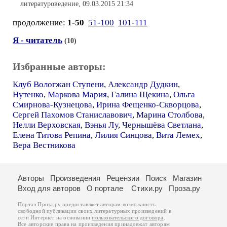
литературоведение, 09.03.2015 21:34
продолжение:
1-50
51-100
101-111
Я - читатель
(10)
Избранные авторы:
Клуб Вологжан Ступени
,
Александр Дудкин
,
Нутенко
,
Маркова Мария
,
Галина Щекина
,
Ольга
Смирнова-Кузнецова
,
Ирина Фещенко-Скворцова
,
Сергей Пахомов Станиславович
,
Марина Столбова
,
Нелли Верховская
,
Вэнья Лу
,
Чернышёва Светлана
,
Елена Титова Репина
,
Лилия Синцова
,
Вита Лемех
,
Вера Вестникова
Авторы
Произведения
Рецензии
Поиск
Магазин
Вход для авторов
О портале
Стихи.ру
Проза.ру
Портал Проза.ру предоставляет авторам возможность
свободной публикации своих литературных произведений в
сети Интернет на основании
пользовательского договора
.
Все авторские права на произведения принадлежат авторам