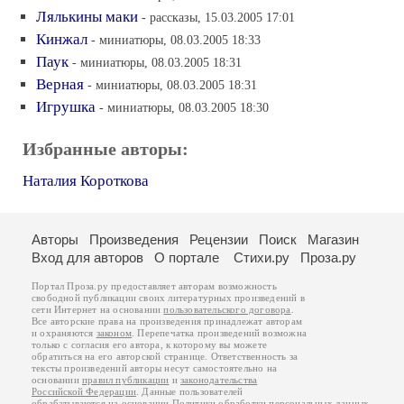
Лялькины маки
- рассказы, 15.03.2005 17:01
Кинжал
- миниатюры, 08.03.2005 18:33
Паук
- миниатюры, 08.03.2005 18:31
Верная
- миниатюры, 08.03.2005 18:31
Игрушка
- миниатюры, 08.03.2005 18:30
Избранные авторы:
Наталия Короткова
Авторы
Произведения
Рецензии
Поиск
Магазин
Вход для авторов
О портале
Стихи.ру
Проза.ру
Портал Проза.ру предоставляет авторам возможность
свободной публикации своих литературных произведений в
сети Интернет на основании
пользовательского договора
.
Все авторские права на произведения принадлежат авторам
и охраняются
законом
. Перепечатка произведений возможна
только с согласия его автора, к которому вы можете
обратиться на его авторской странице. Ответственность за
тексты произведений авторы несут самостоятельно на
основании
правил публикации
и
законодательства
Российской Федерации
. Данные пользователей
обрабатываются на основании
Политики обработки персональных данных
.