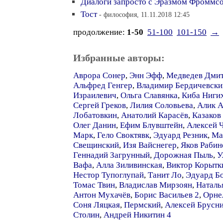
Диалоги запросто с Эразмом Фроммсо
Тост
- философия, 11.11.2018 12:45
продолжение:
1-50
51-100
101-150
→
Избранные авторы:
Аврора Сонер
,
Энн Эфф
,
Медведев Дми
Альфред Генгер
,
Владимир Бердичевски
Израилевич
,
Ольга Славянка
,
Киба Ниги
Сергей Греков
,
Лилия Соловьева
,
Алик 
Лобатовкин
,
Анатолий Карасёв
,
Казаков
Олег Данин
,
Ефим Блувштейн
,
Алексей 
Марк
,
Гело Своктявк
,
Эдуард Резник
,
Ма
Свещинский
,
Изя Вайснегер
,
Яков Рабин
Геннадий Загрунный
,
Дорожная Пыль
,
У
Вафа
,
Алла Зиливинская
,
Виктор Корытк
Нестор Тупоглупай
,
Танит Ло
,
Эдуард Б
Томас Твин
,
Владислав Мирзоян
,
Наталь
Антон Мухачёв
,
Борис Васильев 2
,
Орне
Соня Ляцкая
,
Пермский
,
Алексей Брусн
Столин
,
Андрей Никитин 4