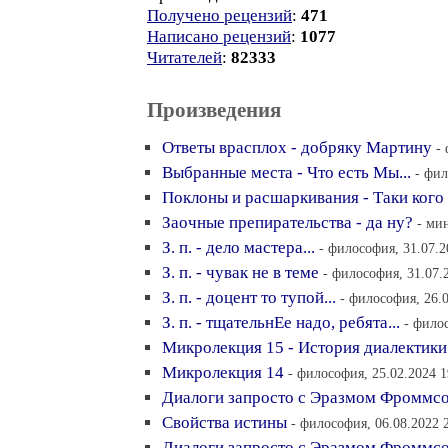
Получено рецензий
:
471
Написано рецензий
:
1077
Читателей
:
82333
Произведения
Ответы врасплох - добряку Мартину
-
Выбранные места - Что есть Мы...
- фил
Поклоны и расшаркивания - Таки кого
Заочные препирательства - да ну?
- ми
З. п. - дело мастера...
- философия, 31.07.2
З. п. - чувак не в теме
- философия, 31.07.
З. п. - доцент то тупой...
- философия, 26.0
З. п. - тщательнЕе надо, ребята...
- фило
Микролекция 15 - История диалектики
Микролекция 14
- философия, 25.02.2024 1
Диалоги запросто с Эразмом Фроммсо
Свойства истины
- философия, 06.08.2022 
Диалоги запросто с Эразмом Фроммсо