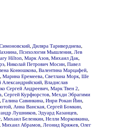
 Симоновский
,
Диляра Таривердиева
,
Махнина
,
Психология Мышления
,
Лев
tary Hilton
,
Марк Азов
,
Михаил Дак
,
рэ
,
Николай Петрович Мосин
,
Павел
лена Конюшкова
,
Валентина Марцафей
,
,
Марина Еремеева
,
Светлана Морк
,
Ше
й Александрийский
,
Владислав
ко Сергей Андреевич
,
Марк Твен 2
,
а
,
Сергей Курфюрстов
,
Мехди Эбрагими
,
Галина Савинкина
,
Инри Рокан Йин
,
лотой
,
Анна Ванская
,
Сергей Бомкин
,
сандр Лушников
,
Эдуард Казанцев
,
с
,
Михаил Беленкин
,
Нелли Морковкина
,
,
Михаил Абрамов
,
Леонид Кряжев
,
Олег