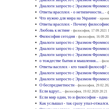
Диалоги запросто с Эразмом Фроммс
Ответы врасплох - о нетипичности...
- 
Что нужно для мира на Украине
- ирони
Ответы врасплох - Почему философию
Любовь к истине
- философия, 17.09.2021 
Философия сегодня
- философия, 16.09.20
Диалоги запросто с Эразмом Фроммсо
Диалоги запросто с Эразмом Фроммсо
Диалоги запросто с Эразмом Фроммсо
о тождестве бытия и мышления...
- фило
Ответы васплох - кто такой философ?
-
Диалоги запросто с Эразмом Фроммс
Диалоги запросто с Эразмом Фроммс
О беспредметности
- философия, 29.02.20
Если вдруг...
- философия, 19.02.2020 20:21
Если мир один, то и философия - одна
Как услышал - так сразу упал-отжался.