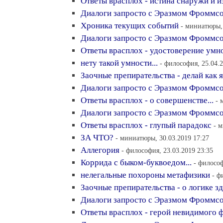
Ответы врасплох - истина снаружи и и
Диалоги запросто с Эразмом Фроммс
Хроника текущих событий
- миниатюры, 
Диалоги запросто с Эразмом Фроммсо
Ответы врасплох - удостоверение умн
нету такой умности...
- философия, 25.04.2
Заочные препирательства - делай как я.
Диалоги запросто с Эразмом Фроммсо
Ответы врасплох - о совершенстве...
- 
Диалоги запросто с Эразмом Фроммсо
Ответы врасплох - глупый парадокс
- 
ЗА ЧТО?
- миниатюры, 30.03.2019 17:27
Аллегория
- философия, 23.03.2019 23:35
Коррида с быком-буквоедом...
- философ
нелегальные похороны метафизики
- ф
Заочные препирательства - о логике з
Диалоги запросто с Эразмом Фроммсо
Ответы врасплох - герой невидимого 