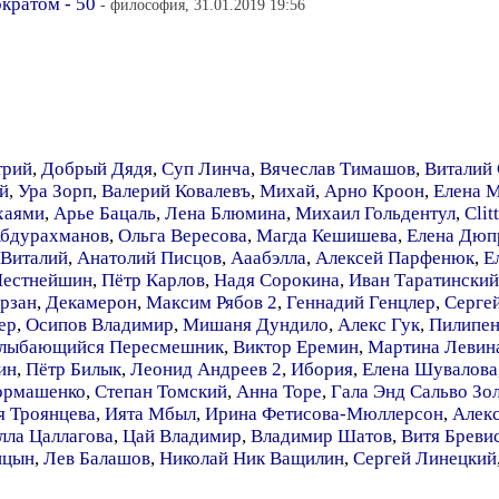
кратом - 50
- философия, 31.01.2019 19:56
трий
,
Добрый Дядя
,
Суп Линча
,
Вячеслав Тимашов
,
Виталий
й
,
Ура Зорп
,
Валерий Ковалевъ
,
Михай
,
Арно Кроон
,
Елена 
хаями
,
Арье Бацаль
,
Лена Блюмина
,
Михаил Гольдентул
,
Clit
Абдурахманов
,
Ольга Вересова
,
Магда Кешишева
,
Елена Дюп
 Виталий
,
Анатолий Писцов
,
Ааабэлла
,
Алексей Парфенюк
,
Е
Честнейшин
,
Пётр Карлов
,
Надя Сорокина
,
Иван Таратинский
рзан
,
Декамерон
,
Максим Рябов 2
,
Геннадий Генцлер
,
Серге
ер
,
Осипов Владимир
,
Мишаня Дундило
,
Алекс Гук
,
Пилипен
лыбающийся Пересмешник
,
Виктор Еремин
,
Мартина Левин
ин
,
Пётр Билык
,
Леонид Андреев 2
,
Ибория
,
Елена Шувалова
ормашенко
,
Степан Томский
,
Анна Торе
,
Гала Энд Сальво Зо
я Троянцева
,
Ията Мбыл
,
Ирина Фетисова-Мюллерсон
,
Алек
лла Цаллагова
,
Цай Владимир
,
Владимир Шатов
,
Витя Бреви
ицын
,
Лев Балашов
,
Николай Ник Ващилин
,
Сергей Линецкий