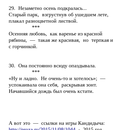
29. Незаметно осень подкралась...
Старый парк, взгрустнув об ушедшем лете,
плакал разноцветной листвой.
***
Осенняя любовь, как варенье из красной
рябины, — такая же красивая, но терпкая и
с горчинкой.
30. Она постоянно всюду опаздывала.
***
«Ну и ладно. Не очень-то и хотелось»; —
успокаивала она себя, раскрывая зонт.
Начавшийся дождь был очень кстати.
А вот это — ссылки на игры Кандидыча:
http://proza.ru/2015/11/08/1044
- 2015 год,