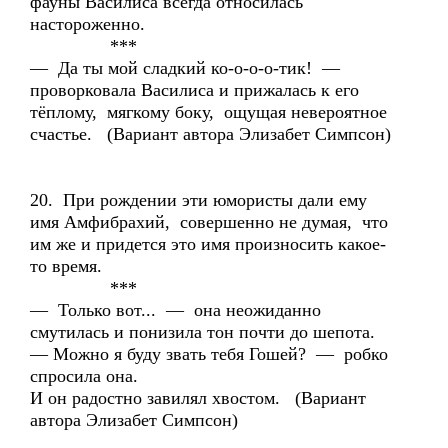
фауны Василиса всегда относилась
настороженно.
***
— Да ты мой сладкий ко-о-о-о-тик! —
проворковала Василиса и прижалась к его
тёплому, мягкому боку, ощущая невероятное
счастье. (Вариант автора Элизабет Симпсон)
20. При рождении эти юмористы дали ему
имя Амфибрахий, совершенно не думая, что
им же и придется это имя произносить какое-
то время.
***
— Только вот... — она неожиданно
смутилась и понизила тон почти до шепота.
— Можно я буду звать тебя Гошей? — робко
спросила она.
И он радостно завилял хвостом. (Вариант
автора Элизабет Симпсон)