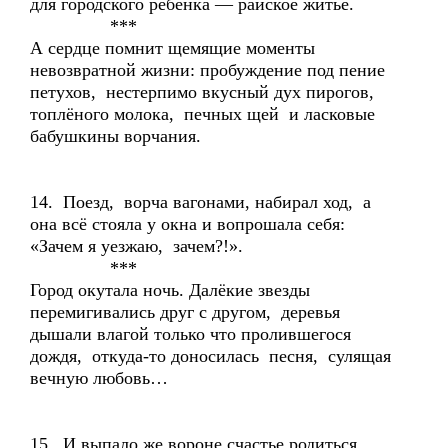
для городского ребёнка — райское житье.
***
А сердце помнит щемящие моменты
невозвратной жизни: пробуждение под пение
петухов, нестерпимо вкусный дух пирогов,
топлёного молока, печных щей и ласковые
бабушкины ворчания.
14. Поезд, ворча вагонами, набирал ход, а
она всё стояла у окна и вопрошала себя:
«Зачем я уезжаю, зачем?!».
***
Город окутала ночь. Далёкие звезды
перемигивались друг с другом, деревья
дышали влагой только что пролившегося
дождя, откуда-то доносилась песня, сулящая
вечную любовь…
15. И выпало же вороне счастье родиться