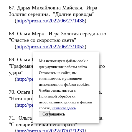
67. Дарья Михайловна Майская. Игра
Золотая середина. "Долгие проводы"
(
http://proza.ru/2022/06/27/1438
)
68. Ольга Мерк. Игра Золотая середина.ю
"Счастье со скоростью света"
(
http://proza.ru/2022/06/27/1052
)
69. Ольга Мерк. Игра Золотая середина.
Мы используем файлы cookie
"Графомания, как последствие теплового
для улучшения работы сайта.
удара"
Оставаясь на сайте, вы
(
http://proza.ru/2022/06/29/1212
)
соглашаетесь с условиями
использования файлов cookies.
Чтобы ознакомиться с
70. Ольга Мерк. Игра Золотая середина.
Политикой обработки
"Нота протеста"
персональных данных и файлов
(
http://proza.ru/2022/07/01/1098
)
cookie,
нажмите здесь
.
Соглашаюсь
71. Ольга Мерк. Игра Золотая середина.
"Сценарий точки невозврата"
(
http://proza.ru/2022/07/02/1231
)