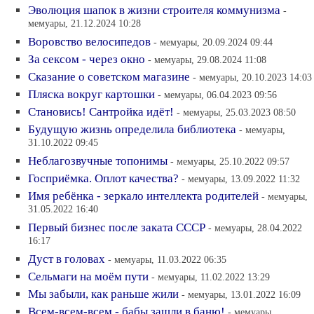
Эволюция шапок в жизни строителя коммунизма
-
мемуары, 21.12.2024 10:28
Воровство велосипедов
- мемуары, 20.09.2024 09:44
За сексом - через окно
- мемуары, 29.08.2024 11:08
Сказание о советском магазине
- мемуары, 20.10.2023 14:03
Пляска вокруг картошки
- мемуары, 06.04.2023 09:56
Становись! Сантройка идёт!
- мемуары, 25.03.2023 08:50
Будущую жизнь определила библиотека
- мемуары,
31.10.2022 09:45
Неблагозвучные топонимы
- мемуары, 25.10.2022 09:57
Госприёмка. Оплот качества?
- мемуары, 13.09.2022 11:32
Имя ребёнка - зеркало интеллекта родителей
- мемуары,
31.05.2022 16:40
Первый бизнес после заката СССР
- мемуары, 28.04.2022
16:17
Дуст в головах
- мемуары, 11.03.2022 06:35
Сельмаги на моём пути
- мемуары, 11.02.2022 13:29
Мы забыли, как раньше жили
- мемуары, 13.01.2022 16:09
Всем-всем-всем - бабы зашли в баню!
- мемуары,