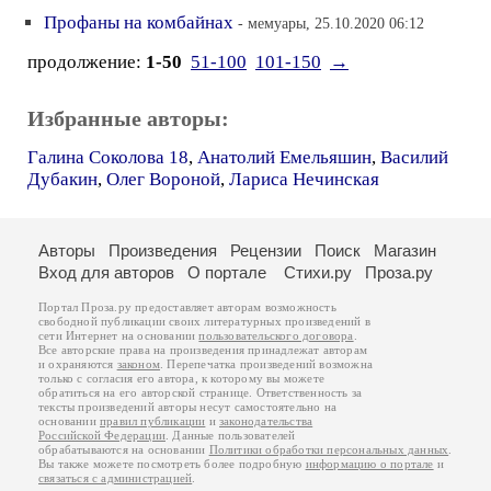
Профаны на комбайнах
- мемуары, 25.10.2020 06:12
продолжение:
1-50
51-100
101-150
→
Избранные авторы:
Галина Соколова 18
,
Анатолий Емельяшин
,
Василий
Дубакин
,
Олег Вороной
,
Лариса Нечинская
Авторы
Произведения
Рецензии
Поиск
Магазин
Вход для авторов
О портале
Стихи.ру
Проза.ру
Портал Проза.ру предоставляет авторам возможность
свободной публикации своих литературных произведений в
сети Интернет на основании
пользовательского договора
.
Все авторские права на произведения принадлежат авторам
и охраняются
законом
. Перепечатка произведений возможна
только с согласия его автора, к которому вы можете
обратиться на его авторской странице. Ответственность за
тексты произведений авторы несут самостоятельно на
основании
правил публикации
и
законодательства
Российской Федерации
. Данные пользователей
обрабатываются на основании
Политики обработки персональных данных
.
Вы также можете посмотреть более подробную
информацию о портале
и
связаться с администрацией
.