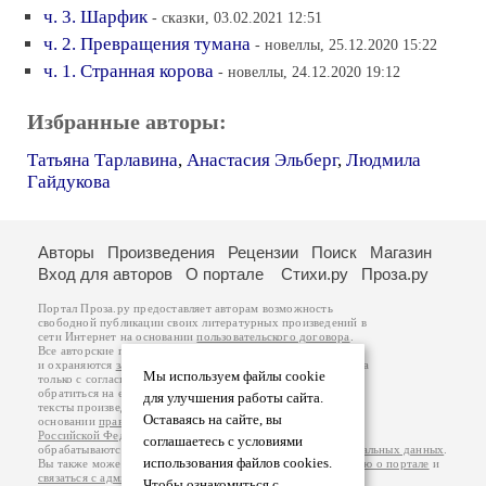
ч. 3. Шарфик
- сказки, 03.02.2021 12:51
ч. 2. Превращения тумана
- новеллы, 25.12.2020 15:22
ч. 1. Странная корова
- новеллы, 24.12.2020 19:12
Избранные авторы:
Татьяна Тарлавина
,
Анастасия Эльберг
,
Людмила
Гайдукова
Авторы
Произведения
Рецензии
Поиск
Магазин
Вход для авторов
О портале
Стихи.ру
Проза.ру
Портал Проза.ру предоставляет авторам возможность
свободной публикации своих литературных произведений в
сети Интернет на основании
пользовательского договора
.
Все авторские права на произведения принадлежат авторам
и охраняются
законом
. Перепечатка произведений возможна
Мы используем файлы cookie
только с согласия его автора, к которому вы можете
обратиться на его авторской странице. Ответственность за
для улучшения работы сайта.
тексты произведений авторы несут самостоятельно на
Оставаясь на сайте, вы
основании
правил публикации
и
законодательства
Российской Федерации
. Данные пользователей
соглашаетесь с условиями
обрабатываются на основании
Политики обработки персональных данных
.
использования файлов cookies.
Вы также можете посмотреть более подробную
информацию о портале
и
связаться с администрацией
.
Чтобы ознакомиться с