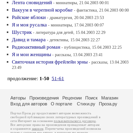
Лента сновидений
- миниатюры, 21.04.2003 00:01
Вакуум в черепной коробке
- фантастика, 21.04.2003 00:00
Райские яблоки
- драматургия, 20.04.2003 23:53
Я и моя русалка
- миниатюры, 17.04.2003 00:07
Шустрик
- литература для детей, 15.04.2003 22:29
Давид и тамара
- детективы, 15.04.2003 22:27
Радиоактивный роман
- публицистика, 15.04.2003 22:25
Я и мои женщины
- рассказы, 13.04.2003 23:41
Святочная история фрейлейн эрны
- рассказы, 13.04.2003
23:49
продолжение:
1-50
51-61
Авторы
Произведения
Рецензии
Поиск
Магазин
Вход для авторов
О портале
Стихи.ру
Проза.ру
Портал Проза.ру предоставляет авторам возможность
свободной публикации своих литературных произведений в
сети Интернет на основании
пользовательского договора
.
Все авторские права на произведения принадлежат авторам
и охраняются
законом
. Перепечатка произведений возможна
только с согласия его автора, к которому вы можете