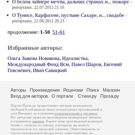
О белом лайнере мечты, дальних странах и... пожаре
-
репортажи, 22.07.2012 21:16
О Тунисе, Карфагене, пустыне Сахаре, и... свадьбе
-
репортажи, 22.08.2012 20:23
продолжение:
1-50
51-61
Избранные авторы:
Ольга Зыкова Новикова
,
Идеалистка
,
Международный Фонд Всм
,
Павел Шаров
,
Евгений
Говсиевич
,
Иван Савицкий
Авторы
Произведения
Рецензии
Поиск
Магазин
Вход для авторов
О портале
Стихи.ру
Проза.ру
Портал Проза.ру предоставляет авторам возможность
свободной публикации своих литературных произведений в
сети Интернет на основании
пользовательского договора
.
Все авторские права на произведения принадлежат авторам
и охраняются
законом
. Перепечатка произведений возможна
только с согласия его автора, к которому вы можете
обратиться на его авторской странице. Ответственность за
тексты произведений авторы несут самостоятельно на