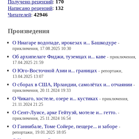
Получено рецензий
:
170
Написано рецензий
:
132
Читателей
:
42946
Произведения
О Ниагаре водопаде, ирокезах и... Башкодуре
-
приключения, 17.08.2025 10:30
Об архипелаге Фиджи, туземцах и... каве
- приключения,
17.04.2025 21:59
О Юго-Восточной Азии и... границах
- репортажи,
13.04.2025 13:07
О сборах в США, Ирландии, самолётах и... отчаянии
-
приключения, 20.11.2024 19:33
О Чикаго, хостеле, озере и... кустиках
- приключения,
21.11.2024 21:25
О Сент-Луисе, арке Гейтуэй, мотеле и... гетто.
-
приключения, 25.11.2024 16:54
О Ганнибале, Томе Сойере, пещере... и заборе
-
репортажи, 19.01.2025 18:05