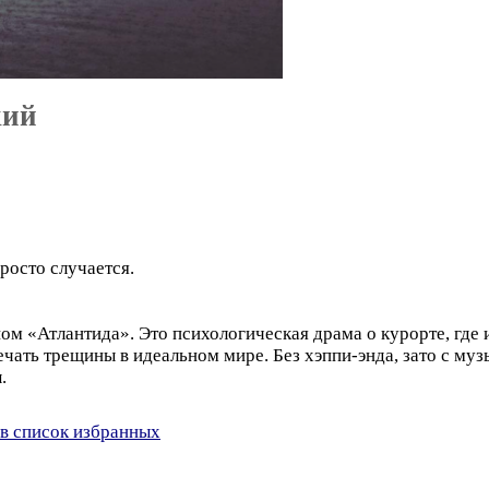
кий
просто случается.
м «Атлантида». Это психологическая драма о курорте, где 
ечать трещины в идеальном мире. Без хэппи-энда, зато с му
.
в список избранных