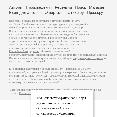
Авторы
Произведения
Рецензии
Поиск
Магазин
Вход для авторов
О портале
Стихи.ру
Проза.ру
Портал Проза.ру предоставляет авторам возможность
свободной публикации своих литературных произведений в
сети Интернет на основании
пользовательского договора
.
Все авторские права на произведения принадлежат авторам
и охраняются
законом
. Перепечатка произведений возможна
только с согласия его автора, к которому вы можете
обратиться на его авторской странице. Ответственность за
тексты произведений авторы несут самостоятельно на
основании
правил публикации
и
законодательства
Российской Федерации
. Данные пользователей
обрабатываются на основании
Политики обработки персональных данных
.
Вы также можете посмотреть более подробную
информацию о портале
и
связаться с администрацией
.
Ежедневная аудитория портала Проза.ру – порядка 100 тысяч
посетителей, которые в общей сумме просматривают более полумиллиона
страниц по данным счетчика посещаемости, который расположен справа
от этого текста. В каждой графе указано по две цифры: количество
просмотров и количество посетителей.
© Все права принадлежат авторам, 2000-2026. Портал работает под
эгидой
Российского союза писателей
.
18+
Мы используем файлы cookie для
улучшения работы сайта.
Оставаясь на сайте, вы
соглашаетесь с условиями