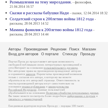
Размышления на тему мироздания.
- философия,
21.04.2014 16:57
Сказки и рассказы бабушки Нади
- сказки, 12.04.2014 18:32
Солдатский схрон к 200летию войны 1812 года
-
рассказы, 28.04.2013 14:52
Мамина фамилия к 200летию войны 1812 года
-
рассказы, 28.04.2013 14:44
Авторы
Произведения
Рецензии
Поиск
Магазин
Вход для авторов
О портале
Стихи.ру
Проза.ру
Портал Проза.ру предоставляет авторам возможность
свободной публикации своих литературных произведений в
сети Интернет на основании
пользовательского договора
.
Все авторские права на произведения принадлежат авторам
и охраняются
законом
. Перепечатка произведений возможна
только с согласия его автора, к которому вы можете
обратиться на его авторской странице. Ответственность за
тексты произведений авторы несут самостоятельно на
основании
правил публикации
и
законодательства
Российской Федерации
. Данные пользователей
обрабатываются на основании
Политики обработки персональных данных
.
Вы также можете посмотреть более подробную
информацию о портале
и
связаться с администрацией
.
Ежедневная аудитория портала Проза.ру – порядка 100 тысяч