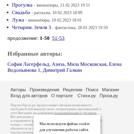
Прогулка
- миниатюры, 21.02.2023 19:51
Свадьба
- рассказы, 10.02.2023 18:09
Лужа
- миниатюры, 10.02.2023 18:01
Четырим. Земля 3
- фантастика, 28.01.2023 19:59
продолжение:
1-50
51-53
Избранные авторы:
София Лагерфельд
,
Азиза
,
Мила Московская
,
Елена
Водопьянова 1
,
Димитрий Галкин
Авторы
Произведения
Рецензии
Поиск
Магазин
Вход для авторов
О портале
Стихи.ру
Проза.ру
Портал Проза.ру предоставляет авторам возможность
свободной публикации своих литературных произведений в
сети Интернет на основании
пользовательского договора
.
Все авторские права на произведения принадлежат авторам
и охраняются
законом
. Перепечатка произведений возможна
Мы используем файлы cookie
только с согласия его автора, к которому вы можете
обратиться на его авторской странице. Ответственность за
для улучшения работы сайта.
тексты произведений авторы несут самостоятельно на