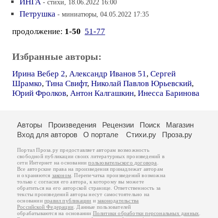
ИНГА
- стихи, 18.06.2022 16:00
Петрушка
- миниатюры, 04.05.2022 17:35
продолжение:
1-50
51-77
Избранные авторы:
Ирина Вебер 2
,
Александр Иванов 51
,
Сергей
Шрамко
,
Тина Свифт
,
Николай Павлов Юрьевский
,
Юрий Фролков
,
Антон Калгашкин
,
Инесса Баринова
Авторы
Произведения
Рецензии
Поиск
Магазин
Вход для авторов
О портале
Стихи.ру
Проза.ру
Портал Проза.ру предоставляет авторам возможность
свободной публикации своих литературных произведений в
сети Интернет на основании
пользовательского договора
.
Все авторские права на произведения принадлежат авторам
и охраняются
законом
. Перепечатка произведений возможна
только с согласия его автора, к которому вы можете
обратиться на его авторской странице. Ответственность за
тексты произведений авторы несут самостоятельно на
основании
правил публикации
и
законодательства
Российской Федерации
. Данные пользователей
обрабатываются на основании
Политики обработки персональных данных
.