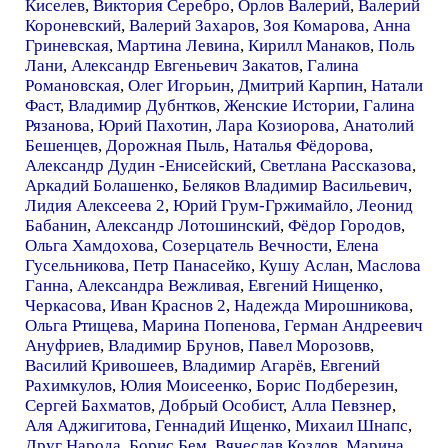
Киселев
,
Виктория Серебро
,
Орлов Валерий
,
Валерий
Короневский
,
Валерий Захаров
,
Зоя Комарова
,
Анна
Гриневская
,
Мартина Левина
,
Кирилл Манаков
,
Поль
Лани
,
Александр Евгеньевич Закатов
,
Галина
Романовская
,
Олег Игорьин
,
Дмитрий Карпин
,
Натали
Фаст
,
Владимир Дубнтков
,
Женские Истории
,
Галина
Рязанова
,
Юрий Пахотин
,
Лара Козиорова
,
Анатолий
Бешенцев
,
Дорожная Пыль
,
Наталья Фёдорова
,
Александр Дудин -Енисейский
,
Светлана Рассказова
,
Аркадий Болашенко
,
Беляков Владимир Васильевич
,
Лидия Алексеева 2
,
Юрий Грум-Гржимайло
,
Леонид
Бабанин
,
Александр Лотошинский
,
Фёдор Городов
,
Ольга Хамдохова
,
Созерцатель Вечности
,
Елена
Гусельникова
,
Петр Панасейко
,
Кушу Аслан
,
Маслова
Ганна
,
Александра Вежливая
,
Евгений Нищенко
,
Черкасова
,
Иван Краснов 2
,
Надежда Мирошникова
,
Ольга Ртищева
,
Марина Попенова
,
Герман Андреевич
Ануфриев
,
Владимир Брунов
,
Павел Морозовв
,
Василий Кривошеев
,
Владимир Агарёв
,
Евгений
Рахимкулов
,
Юлия Моисеенко
,
Борис Подберезин
,
Сергей Бахматов
,
Добрый Особист
,
Алла Певзнер
,
Аля Аджигитова
,
Геннадий Ищенко
,
Михаил Шнапс
,
Друг Народа
,
Борис Бем
,
Вячеслав Козлов
,
Марина