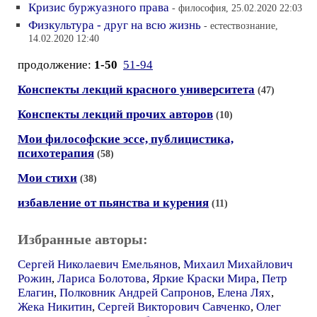
Кризис буржуазного права
- философия, 25.02.2020 22:03
Физкультура - друг на всю жизнь
- естествознание,
14.02.2020 12:40
продолжение:
1-50
51-94
Конспекты лекций красного университета
(47)
Конспекты лекций прочих авторов
(10)
Мои философские эссе, публицистика,
психотерапия
(58)
Мои стихи
(38)
избавление от пьянства и курения
(11)
Избранные авторы:
Сергей Николаевич Емельянов
,
Михаил Михайлович
Рожин
,
Лариса Болотова
,
Яркие Краски Мира
,
Петр
Елагин
,
Полковник Андрей Сапронов
,
Елена Лях
,
Жека Никитин
,
Сергей Викторович Савченко
,
Олег