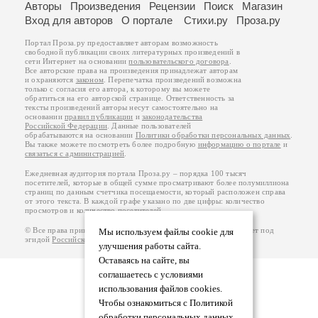
Авторы
Произведения
Рецензии
Поиск
Магазин
Вход для авторов
О портале
Стихи.ру
Проза.ру
Портал Проза.ру предоставляет авторам возможность
свободной публикации своих литературных произведений в
сети Интернет на основании
пользовательского договора
.
Все авторские права на произведения принадлежат авторам
и охраняются
законом
. Перепечатка произведений возможна
только с согласия его автора, к которому вы можете
обратиться на его авторской странице. Ответственность за
тексты произведений авторы несут самостоятельно на
основании
правил публикации
и
законодательства
Российской Федерации
. Данные пользователей
обрабатываются на основании
Политики обработки персональных данных
.
Вы также можете посмотреть более подробную
информацию о портале
и
связаться с администрацией
.
Ежедневная аудитория портала Проза.ру – порядка 100 тысяч
посетителей, которые в общей сумме просматривают более полумиллиона
страниц по данным счетчика посещаемости, который расположен справа
от этого текста. В каждой графе указано по две цифры: количество
просмотров и количество посетителей.
© Все права принадлежат авторам, 2000-2026. Портал работает под
Мы используем файлы cookie для
эгидой
Российского союза писателей
.
18+
улучшения работы сайта.
Оставаясь на сайте, вы
соглашаетесь с условиями
использования файлов cookies.
Чтобы ознакомиться с Политикой
обработки персональных данных