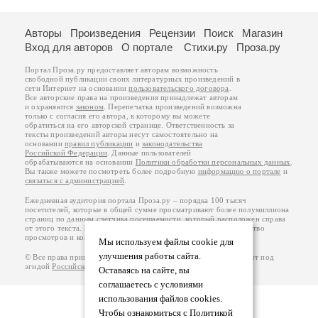
Авторы
Произведения
Рецензии
Поиск
Магазин
Вход для авторов
О портале
Стихи.ру
Проза.ру
Портал Проза.ру предоставляет авторам возможность
свободной публикации своих литературных произведений в
сети Интернет на основании
пользовательского договора
.
Все авторские права на произведения принадлежат авторам
и охраняются
законом
. Перепечатка произведений возможна
только с согласия его автора, к которому вы можете
обратиться на его авторской странице. Ответственность за
тексты произведений авторы несут самостоятельно на
основании
правил публикации
и
законодательства
Российской Федерации
. Данные пользователей
обрабатываются на основании
Политики обработки персональных данных
.
Вы также можете посмотреть более подробную
информацию о портале
и
связаться с администрацией
.
Ежедневная аудитория портала Проза.ру – порядка 100 тысяч
посетителей, которые в общей сумме просматривают более полумиллиона
страниц по данным счетчика посещаемости, который расположен справа
от этого текста. В каждой графе указано по две цифры: количество
просмотров и количество посетителей.
Мы используем файлы cookie для
улучшения работы сайта.
© Все права принадлежат авторам, 2000-2026. Портал работает под
эгидой
Российского союза писателей
.
18+
Оставаясь на сайте, вы
соглашаетесь с условиями
использования файлов cookies.
Чтобы ознакомиться с Политикой