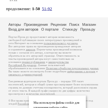
21:22
продолжение:
1-50
51-92
Авторы
Произведения
Рецензии
Поиск
Магазин
Вход для авторов
О портале
Стихи.ру
Проза.ру
Портал Проза.ру предоставляет авторам возможность
свободной публикации своих литературных произведений в
сети Интернет на основании
пользовательского договора
.
Все авторские права на произведения принадлежат авторам
и охраняются
законом
. Перепечатка произведений возможна
только с согласия его автора, к которому вы можете
обратиться на его авторской странице. Ответственность за
тексты произведений авторы несут самостоятельно на
основании
правил публикации
и
законодательства
Российской Федерации
. Данные пользователей
обрабатываются на основании
Политики обработки персональных данных
.
Вы также можете посмотреть более подробную
информацию о портале
и
связаться с администрацией
.
Ежедневная аудитория портала Проза.ру – порядка 100 тысяч
посетителей, которые в общей сумме просматривают более полумиллиона
страниц по данным счетчика посещаемости, который расположен справа
от этого текста. В каждой графе указано по две цифры: количество
просмотров и количество посетителей.
© Все права принадлежат авторам, 2000-2026. Портал работает под
Мы используем файлы cookie для
эгидой
Российского союза писателей
.
18+
улучшения работы сайта.