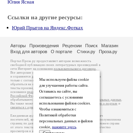
Юлия Ясная
Ссылки на другие ресурсы:
Юрий Прыгов на Яндекс.Фотках
Авторы
Произведения
Рецензии
Поиск
Магазин
Вход для авторов
О портале
Стихи.ру
Проза.ру
Портал Проза.ру предоставляет авторам возможность
свободной публикации своих литературных произведений в
сети Интернет на основании
пользовательского договора
.
Все авторские права на произведения принадлежат авторам
и охраняются
законом
. Перепечатка произведений возможна
Мы используем файлы cookie
только с согласия его автора, к которому вы можете
обратиться на его авторской странице. Ответственность за
для улучшения работы сайта.
тексты произведений авторы несут самостоятельно на
Оставаясь на сайте, вы
основании
правил публикации
и
законодательства
Российской Федерации
. Данные пользователей
соглашаетесь с условиями
обрабатываются на основании
Политики обработки персональных данных
.
использования файлов cookies.
Вы также можете посмотреть более подробную
информацию о портале
и
связаться с администрацией
.
Чтобы ознакомиться с
Политикой обработки
Ежедневная аудитория портала Проза.ру – порядка 100 тысяч
посетителей, которые в общей сумме просматривают более полумиллиона
персональных данных и файлов
страниц по данным счетчика посещаемости, который расположен справа
cookie,
нажмите здесь
.
от этого текста. В каждой графе указано по две цифры: количество
просмотров и количество посетителей.