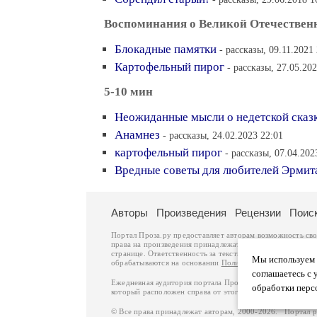
Воспоминания о Великой Отечествен
Блокадные памятки
- рассказы, 09.11.2021
Картофельный пирог
- рассказы, 27.05.20
5-10 мин
Неожиданные мысли о недетской сказ
Анамнез
- рассказы, 24.02.2023 22:01
картофельный пирог
- рассказы, 07.04.202
Вредные советы для любителей Эрмит
Авторы
Произведения
Рецензии
Поис
Портал Проза.ру предоставляет авторам возможность св
права на произведения принадлежат авторам и охраняют
странице. Ответственность за тексты произведений авто
Мы используем ф
обрабатываются на основании
Политики обработки перс
соглашаетесь с 
Ежедневная аудитория портала Проза.ру – порядка 100 
обработки перс
который расположен справа от этого текста. В каждой гр
© Все права принадлежат авторам, 2000-2026. Портал 