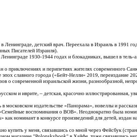
в Ленинграде, детский врач. Переехала в Израиль в 1991 год
чных Писателей Израиля).
Ленинграде 1930-1944 годах и блокадниках, вышел в тель-а
н о приключениях и перипетиях жителях современного Санк
эпох славного города («Бейт-Нелли» 2019, переиздание 202
зов о современной израильской жизни, разнообразной, непро
русском и иврите, – детская, красочно иллюстрированная, ув
в московском издательстве «Панорама», новеллы и рассказы
 «Семейные воспоминания о ВОВ». Неоднократно была номи
» как номинант в конкурсе произведений для детей, издан н
но купить у меня, связавшись со мной через Фейсбук (стра
ижном магазине "Polonskybook" в Хайфе, тоже связавшись че