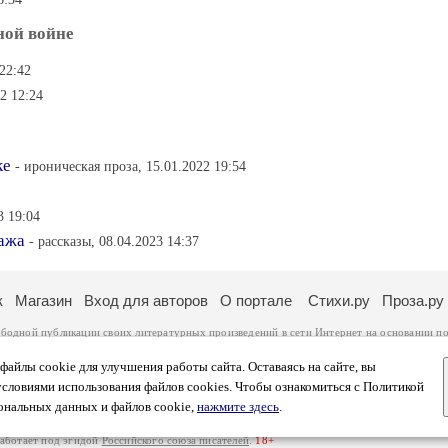
ной войне
 22:42
22 12:24
ке
- ироническая проза, 15.01.2022 19:54
3 19:04
ажа
- рассказы, 08.04.2023 14:37
к
Магазин
Вход для авторов
О портале
Стихи.ру
Проза.ру
ободной публикации своих литературных произведений в сети Интернет на основании
по
ся
законом
. Перепечатка произведений возможна только с согласия его автора, к котором
ры несут самостоятельно на основании
правил публикации
и
законодательства Российско
айлы cookie для улучшения работы сайта. Оставаясь на сайте, вы
ональных данных
. Вы также можете посмотреть более подробную
информацию о портал
условиями использования файлов cookies. Чтобы ознакомиться с Политикой
тысяч посетителей, которые в общей сумме просматривают более полумиллиона страниц 
ональных данных и файлов cookie,
нажмите здесь
.
афе указано по две цифры: количество просмотров и количество посетителей.
работает под эгидой
Российского союза писателей
.
18+