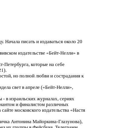
у. Начала писать и издаваться около 20
вивском издательстве «Бейт-Нелли» в
т-Петербурга, которые на себе
1).
стой, но полной любви и сострадания к
идела свет в апреле («Бейт-Нелли»,
 - в израильских журналах, сериях
нантом и финалистом различных
а сайте московского издательства «Настя
ничка Антонина Майоркина-Глазунова),
рез их группы в Фейсбуке, Телеграмм,