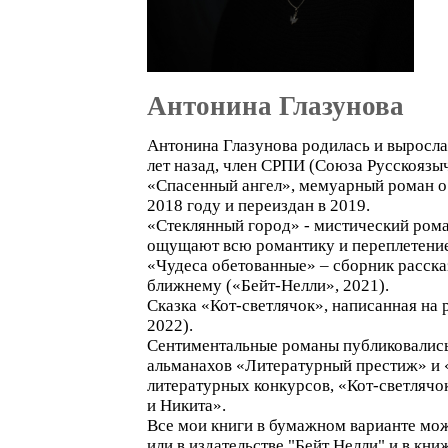
Антонина Глазунова
Антонина Глазунова родилась и выросла 
лет назад, член СРПИ (Союза Русскоязы
«Спасенный ангел», мемуарный роман о 
2018 году и переиздан в 2019.
«Стеклянный город» - мистический рома
ощущают всю романтику и переплетение 
«Чудеса обетованные» – сборник расска
ближнему («Бейт-Нелли», 2021).
Сказка «Кот-светлячок», написанная на 
2022).
Сентиментальные романы публиковались 
альманахов «Литературный престиж» и
литературных конкурсов, «Кот-светлячок
и Никита».
Все мои книги в бумажном варианте мож
или в издательстве "Бейт Нелли" и в кн