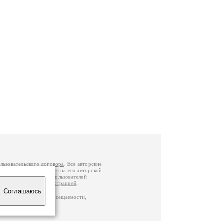
льзовательского договора
. Все авторские
у вы можете обратиться на его авторской
й Федерации
. Данные пользователей
е
и
связаться с администрацией
.
Соглашаюсь
по данным счетчика посещаемости,