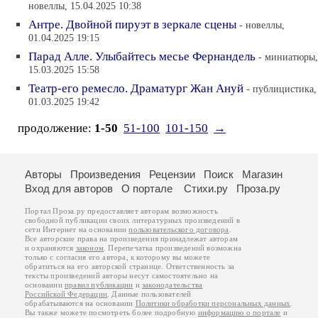
новеллы, 15.04.2025 10:38
Антре. Двойной пируэт в зеркале сцены
- новеллы,
01.04.2025 19:15
Парад Алле. Улыбайтесь месье Фернандель
- миниатюры,
15.03.2025 15:58
Театр-его ремесло. Драматург Жан Ануй
- публицистика,
01.03.2025 19:42
продолжение:
1-50
51-100
101-150
→
Авторы
Произведения
Рецензии
Поиск
Магазин
Вход для авторов
О портале
Стихи.ру
Проза.ру
Портал Проза.ру предоставляет авторам возможность
свободной публикации своих литературных произведений в
сети Интернет на основании
пользовательского договора
.
Все авторские права на произведения принадлежат авторам
и охраняются
законом
. Перепечатка произведений возможна
только с согласия его автора, к которому вы можете
обратиться на его авторской странице. Ответственность за
тексты произведений авторы несут самостоятельно на
основании
правил публикации
и
законодательства
Российской Федерации
. Данные пользователей
обрабатываются на основании
Политики обработки персональных данных
.
Вы также можете посмотреть более подробную
информацию о портале
и