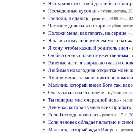
Я сохраню этот хлеб для тебя, на завтр
Несъеденные кусочки
- публицистика, 29
Господи, я сдаюсь
- религия, 29.09.2022 02
Частише дивиться на зори
- публицистика
Положи меня, как печать, на сердце
- 
Я називатиму тебе именем мого батьк
Я хочу, чтобы каждый родитель знал
- 
Он был очень сильно мужественным
-
Раненые дети, я закрываю глаза и снов
Любимая новогодняя открытка моей 
Лучше меня - за меня никто не помоли
Мальчик, который видел Бога так, как 
Она усыпала на его плече
- публицистика
Ты подарил мне очередной день
- религ
Девочка, которая умела всех прощать
Если Господь позволит
- религия, 17.11.2
Если человек обладает властью и сило
Мальчик, который ждал Иисуса
- религи