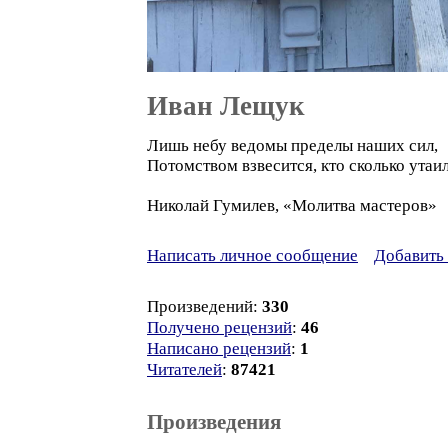
Иван Лещук
Лишь небу ведомы пределы наших сил,
Потомством взвесится, кто сколько утаил.
Николай Гумилев, «Молитва мастеров»
Написать личное сообщение
Добавить 
Произведений:
330
Получено рецензий
:
46
Написано рецензий
:
1
Читателей
:
87421
Произведения