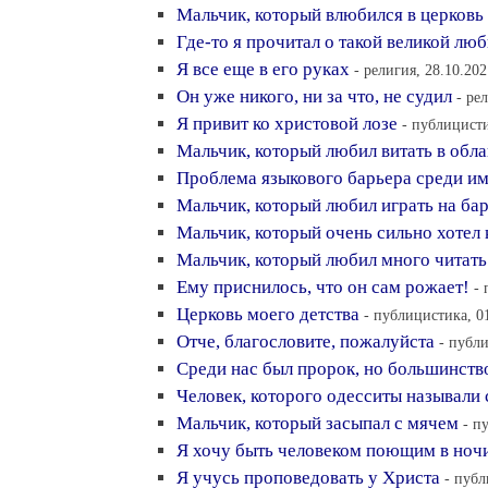
Мальчик, который влюбился в церковь
Где-то я прочитал о такой великой лю
Я все еще в его руках
- религия, 28.10.202
Он уже никого, ни за что, не судил
- ре
Я привит ко христовой лозе
- публицисти
Мальчик, который любил витать в обл
Проблема языкового барьера среди и
Мальчик, который любил играть на ба
Мальчик, который очень сильно хотел 
Мальчик, который любил много читать
Ему приснилось, что он сам рожает!
- 
Церковь моего детства
- публицистика, 0
Отче, благословите, пожалуйста
- публи
Среди нас был пророк, но большинство
Человек, которого одесситы называли
Мальчик, который засыпал с мячем
- п
Я хочу быть человеком поющим в ночи
Я учусь проповедовать у Христа
- публ