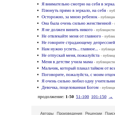
Я внимательно смотрю на себя в зерка
Плюнуть прямо в зеркало, на себя
- пу
Осторожно, за мною ребенок
- публицис
Она была очень сильно женственной
-
Я не должен винить никого
- публицистик
Не отвлекайте меня от главного
- публи
Не говорите страдающему депрессией.
Нам нужно успеть... главное...
- публици
Не отпускай меня, пожалуйста
- публиц
Меня в детстве учила мама
- публицисти
Мальчик, который плакал тайком от вс
Поговорите, пожалуйста, с моим отцо
Я очень сильно любил одну учительни
Девочка, поцелованная Богом
- публици
продолжение:
1-50
51-100
101-150
→
Авторы
Произведения
Рецензии
Поис